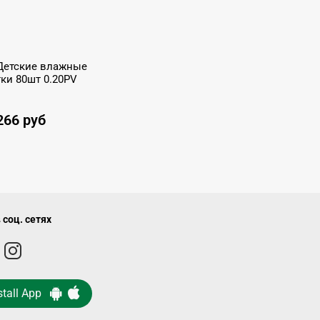
Детские влажные
ки 80шт 0.20PV
266 руб
 соц. сетях
stall App