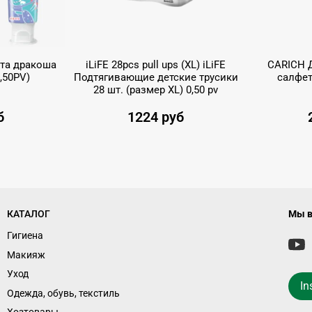
ста дракоша
iLiFE 28pcs pull ups (XL) iLiFE
CARICH 
,50PV)
Подтягивающие детские трусики
салфет
28 шт. (размер ХL) 0,50 pv
б
1224 руб
КАТАЛОГ
Мы в
Гигиена
Макияж
Уход
In
Одежда, обувь, текстиль