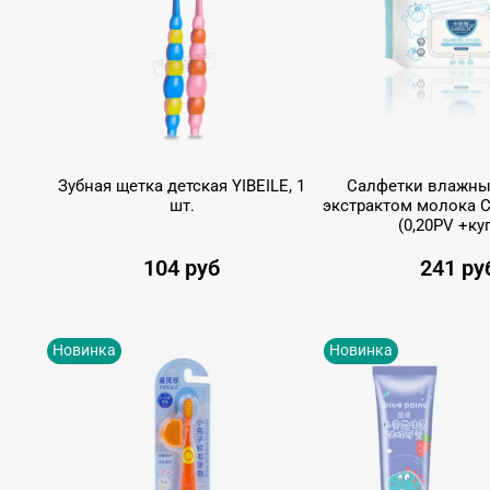
Зубная щетка детская YIBEILE, 1
Салфетки влажные
шт.
экстрактом молока C
(0,20PV +ку
104 руб
241 ру
Новинка
Новинка