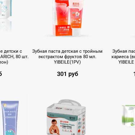
 детски с
Зубная паста детская с тройным
Зубная па
ARICH, 80 шт.
экстрактом фруктов 80 мл.
кариеса (в
пон)
YIBEILE(1PV)
YIBEILE
б
301 руб