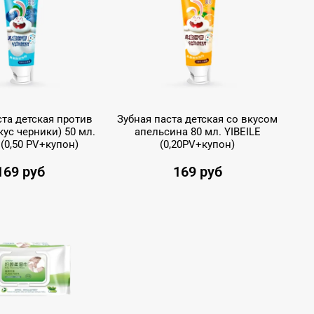
ста детская против
Зубная паста детская со вкусом
кус черники) 50 мл.
апельсина 80 мл. YIBEILE
 (0,50 PV+купон)
(0,20PV+купон)
169 руб
169 руб