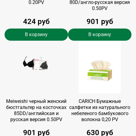
0.20PV
80D/англо-русская версия
0.50PV
424 руб
901 руб
В корзину
В корзину
Meiweishi черный женский
CARICH Бумажные
бюстгальтер на косточках
салфетки из натурального
85DD/английская и
небеленого бамбукового
русская версия 0.50PV
волокна 0,20 PV
901 руб
630 руб